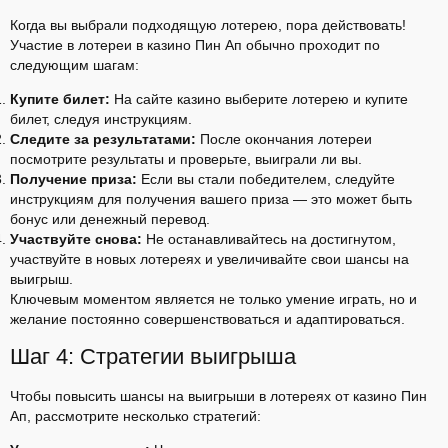
Когда вы выбрали подходящую лотерею, пора действовать!
Участие в лотереи в казино Пин Ап обычно проходит по
следующим шагам:
Купите билет:
На сайте казино выберите лотерею и купите
билет, следуя инструкциям.
Следите за результатами:
После окончания лотереи
посмотрите результаты и проверьте, выиграли ли вы.
Получение приза:
Если вы стали победителем, следуйте
инструкциям для получения вашего приза — это может быть
бонус или денежный перевод.
Участвуйте снова:
Не останавливайтесь на достигнутом,
участвуйте в новых лотереях и увеличивайте свои шансы на
выигрыш.
Ключевым моментом является не только умение играть, но и
желание постоянно совершенствоваться и адаптироваться.
Шаг 4: Стратегии выигрыша
Чтобы повысить шансы на выигрыши в лотереях от казино Пин
Ап, рассмотрите несколько стратегий: