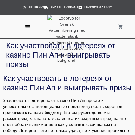
FRI FRAKT
SNABB LEVERANS
LIVSTIDS GARANTI
Как участвовать в лотереях от
казино Пин Ап и выигрывать
призы
Как участвовать в лотереях от
казино Пин Ап и выигрывать призы
Участвовать в лотереях от казино Пин Ап просто и
увлекательно, а потенциальные призы могут стать хорошей
прибавкой к вашему бюджету. В этом руководстве мы
рассмотрим, как начать участие в этих азартных играх, на что
стоит обратить внимание и как увеличить свои шансы на
победу. Лотереи – это не только удача, но и умение правильно