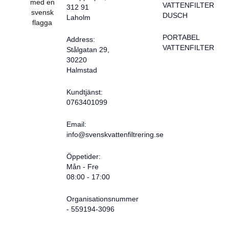
VATTENFILTER
312 91
DUSCH
Laholm
PORTABEL
Address:
VATTENFILTER
Stålgatan 29,
30220
Halmstad
Kundtjänst:
0763401099
Email:
info@svenskvattenfiltrering.se
Öppetider:
Mån - Fre
08:00 - 17:00
Organisationsnummer
- 559194-3096