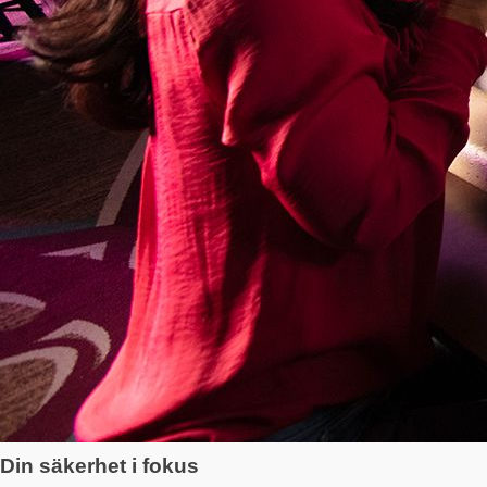
Din säkerhet i fokus