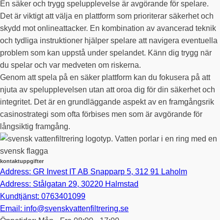
En säker och trygg spelupplevelse är avgörande för spelare.
Det är viktigt att välja en plattform som prioriterar säkerhet och
skydd mot onlineattacker. En kombination av avancerad teknik
och tydliga instruktioner hjälper spelare att navigera eventuella
problem som kan uppstå under spelandet. Känn dig trygg när
du spelar och var medveten om riskerna.
Genom att spela på en säker plattform kan du fokusera på att
njuta av spelupplevelsen utan att oroa dig för din säkerhet och
integritet. Det är en grundläggande aspekt av en framgångsrik
casinostrategi som ofta förbises men som är avgörande för
långsiktig framgång.
kontaktuppgifter
Address: GR Invest IT AB Snapparp 5, 312 91 Laholm
Address: Stålgatan 29, 30220 Halmstad
Kundtjänst: 0763401099
Email: info@svenskvattenfiltrering.se