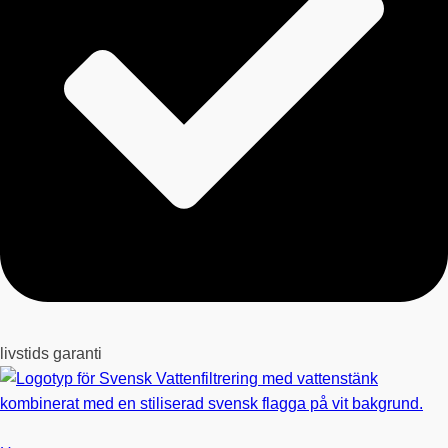
livstids garanti