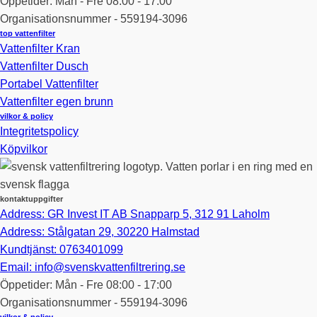
Öppetider: Mån - Fre 08:00 - 17:00
Organisationsnummer - 559194-3096
top vattenfilter
Vattenfilter Kran
Vattenfilter Dusch
Portabel Vattenfilter
Vattenfilter egen brunn
vilkor & policy
Integritetspolicy
Köpvilkor
kontaktuppgifter
Address: GR Invest IT AB Snapparp 5, 312 91 Laholm
Address: Stålgatan 29, 30220 Halmstad
Kundtjänst: 0763401099
Email: info@svenskvattenfiltrering.se
Öppetider: Mån - Fre 08:00 - 17:00
Organisationsnummer - 559194-3096