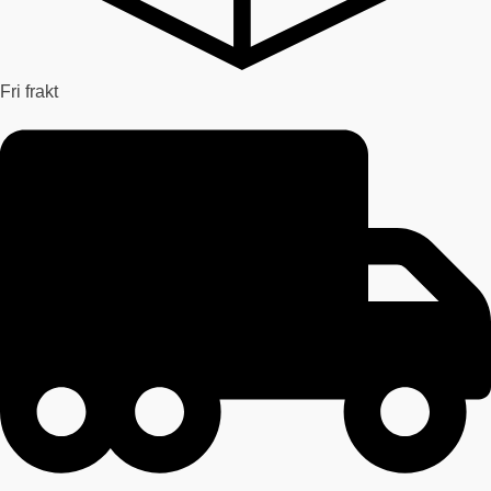
Fri frakt