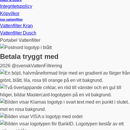
vilkor & policy
Integritetspolicy
Köpvilkor
top vattenfilter
Vattenfilter Kran
Vattenfilter Dusch
Portabel Vattenfilter
Betala tryggt med
2026 @svenskVattenFiltrering