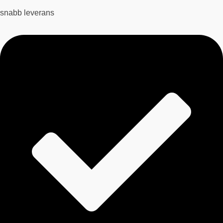
snabb leverans