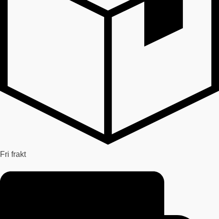
Fri frakt