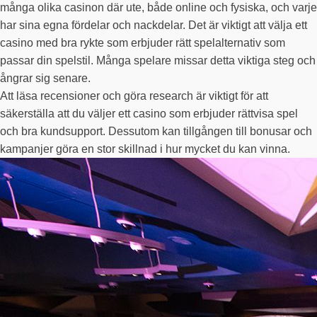
många olika casinon där ute, både online och fysiska, och varje
har sina egna fördelar och nackdelar. Det är viktigt att välja ett
casino med bra rykte som erbjuder rätt spelalternativ som
passar din spelstil. Många spelare missar detta viktiga steg och
ångrar sig senare.
Att läsa recensioner och göra research är viktigt för att
säkerställa att du väljer ett casino som erbjuder rättvisa spel
och bra kundsupport. Dessutom kan tillgången till bonusar och
kampanjer göra en stor skillnad i hur mycket du kan vinna.